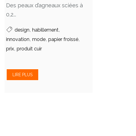
Des peaux d’agneaux sciées à
0,2...
,
,
design
habillement
,
,
,
innovation
mode
papier froissé
,
prix
produit cuir
LIRE PLUS