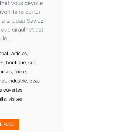
lhet vous dévoile
voir-faire qui lui
 à la peau. Saviez-
 que Graulhet est
le...
,
,
chat
articles
,
,
,
rs
boutique
cuir
,
,
prises
filière
,
,
,
het
industrie
peau
,
s ouvertes
,
its
visites
RE PLUS