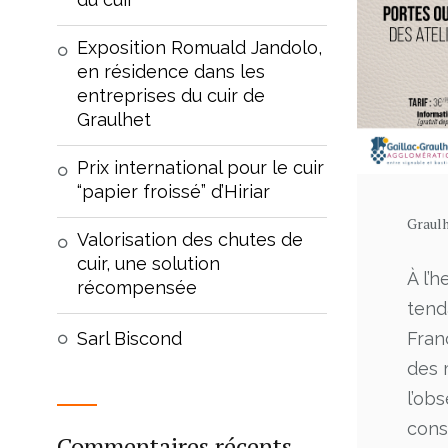
Exposition Romuald Jandolo,
en résidence dans les
entreprises du cuir de
Graulhet
Prix international pour le cuir
“papier froissé” d’Hiriar
Graulh
Valorisation des chutes de
cuir, une solution
À l’h
récompensée
tend
Fran
Sarl Biscond
des 
l’ob
cons
Commentaires récents