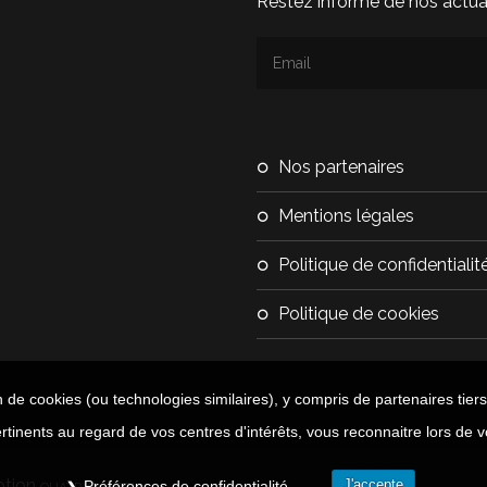
Restez informé de nos actual
nos partenaires
mentions légales
politique de confidentialit
politique de cookies
n de cookies (ou technologies similaires), y compris de partenaires tiers
rtinents au regard de vos centres d'intérêts, vous reconnaitre lors de v
ption
-
J'accepte
Préférences de confidentialité
QUATRYS
EZIA