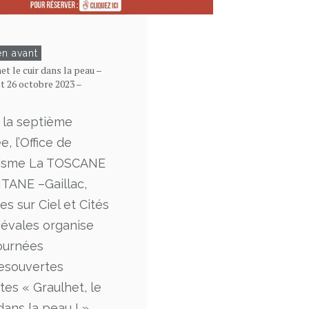
en avant
et le cuir dans la peau –
et 26 octobre 2023 –
 la septième
, l’Office de
isme La TOSCANE
TANE –Gaillac,
es sur Ciel et Cités
évales organise
journées
esouvertes
tes « Graulhet, le
dans la peau ! ».