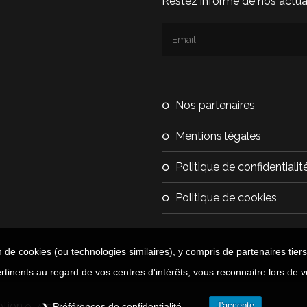
Restez informé de nos actual
nos partenaires
mentions légales
politique de confidentialit
politique de cookies
n de cookies (ou technologies similaires), y compris de partenaires tiers
rtinents au regard de vos centres d'intérêts, vous reconnaitre lors de v
ption
-
J'accepte
Préférences de confidentialité
QUATRYS
EZIA