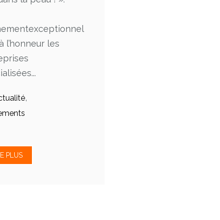
ementexceptionnel
à l’honneur les
eprises
alisées...
,
ctualité
ements
RE PLUS