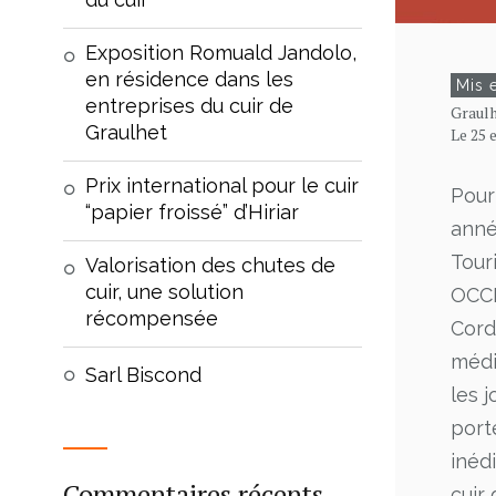
Exposition Romuald Jandolo,
en résidence dans les
Mis 
entreprises du cuir de
Graulh
Graulhet
Le 25 
Prix international pour le cuir
Pour
“papier froissé” d’Hiriar
année
Tour
Valorisation des chutes de
cuir, une solution
OCCI
récompensée
Cord
médi
Sarl Biscond
les 
port
inédi
Commentaires récents
cuir 